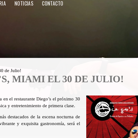
RIA
NOTICIAS
CONTACTO
0 de Julio!
S, MIAMI EL 30 DE JULIO!
a en el restaurante Diego’s el próximo 30
ica y entretenimiento de primera clase.
más destacados de la escena nocturna de
ibrante y exquisita gastronomía, será el